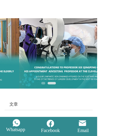
T
T
o
o
g
g
g
g
l
l
e
e
n
n
a
a
v
v
i
i
g
g
a
a
t
t
i
i
o
o
n
n
文章
支持
反馈
关注
数据
Whatsapp
Facebook
Email